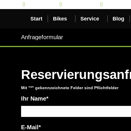
06471/918841
info@rs-wern.de
Mo-Fr 10:00-1
Start
Bikes
Service
Blog
Anfrageformular
Reservierungsanf
Mit "*" gekennzeichnete Felder sind Pflichtfelder
Ihr Name*
E-Mail*