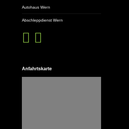
Autohaus Wern
Abschleppdienst Wern
Anfahrtskarte
Google Maps
Google Karte laden
Die Karte wurde von Google Maps eingebettet.