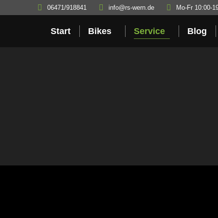
06471/918841
info@rs-wern.de
Mo-Fr 10:00-1
Start
Bikes
Service
Blog